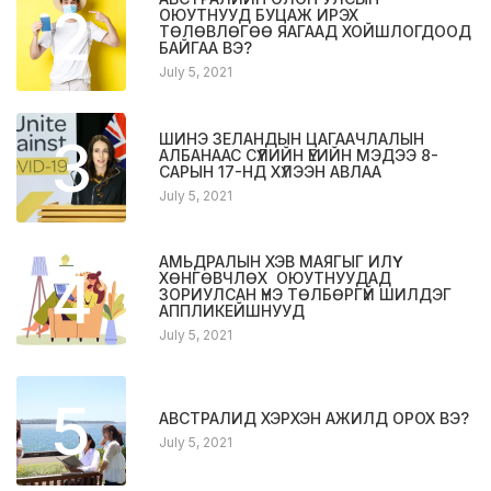
2
ОЮУТНУУД БУЦАЖ ИРЭХ
ТӨЛӨВЛӨГӨӨ ЯАГААД ХОЙШЛОГДООД
БАЙГАА ВЭ?
July 5, 2021
3
ШИНЭ ЗЕЛАНДЫН ЦАГААЧЛАЛЫН
АЛБАНААС СҮҮЛИЙН ҮЕИЙН МЭДЭЭ 8-
САРЫН 17-НД ХҮЛЭЭН АВЛАА
July 5, 2021
АМЬДРАЛЫН ХЭВ МАЯГЫГ ИЛҮҮ
4
ХӨНГӨВЧЛӨХ ОЮУТНУУДАД
ЗОРИУЛСАН ҮНЭ ТӨЛБӨРГҮЙ ШИЛДЭГ
АППЛИКЕЙШНУУД
July 5, 2021
5
АВСТРАЛИД ХЭРХЭН АЖИЛД ОРОХ ВЭ?
July 5, 2021