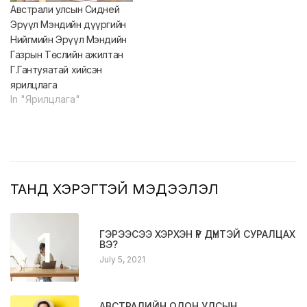
Австрали улсын Сидней
Эрүүл Мэндийн дүүргийн
Нийгмийн Эрүүл Мэндийн
Газрын Төслийн ажилтан
Г.Гантуяатай хийсэн
ярилцлага
In "Ярилцлага"
ТАНД ХЭРЭГТЭЙ МЭДЭЭЛЭЛ
1
ГЭРЭЭСЭЭ ХЭРХЭН ҮР ДҮНТЭЙ СУРАЛЦАХ
ВЭ?
July 5, 2021
АВСТРАЛИЙН ОЛОН УЛСЫН