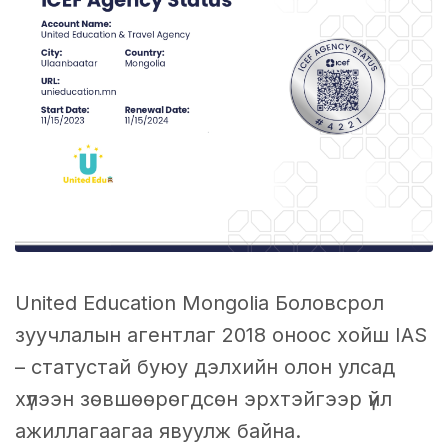
United Education Mongolia Боловсрол
зуучлалын агентлаг 2018 оноос хойш IAS
– статустай буюу дэлхийн олон улсад
хүлээн зөвшөөрөгдсөн эрхтэйгээр үйл
ажиллагаагаа явуулж байна.