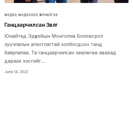
МЭДЭЭ, МЭДЭЭЛЭЛ
,
ҮЙЛЧИЛГЭЭ
Ганцаарчилсан Зөвлөгөө
Юнайтед Эдүкэйшн Монголиа Боловсрол
зуучлалын агентлагтай холбогдсон танд
баярлалаа. Та ганцаарчилсан зөвлөгөө авахад
дараах хэсгийг…
June 14, 2022