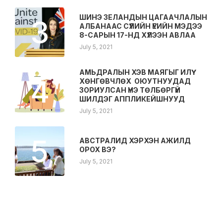
ШИНЭ ЗЕЛАНДЫН ЦАГААЧЛАЛЫН
3
АЛБАНААС СҮҮЛИЙН ҮЕИЙН МЭДЭЭ
8-САРЫН 17-НД ХҮЛЭЭН АВЛАА
July 5, 2021
АМЬДРАЛЫН ХЭВ МАЯГЫГ ИЛҮҮ
4
ХӨНГӨВЧЛӨХ ОЮУТНУУДАД
ЗОРИУЛСАН ҮНЭ ТӨЛБӨРГҮЙ
ШИЛДЭГ АППЛИКЕЙШНУУД
July 5, 2021
5
АВСТРАЛИД ХЭРХЭН АЖИЛД
ОРОХ ВЭ?
July 5, 2021