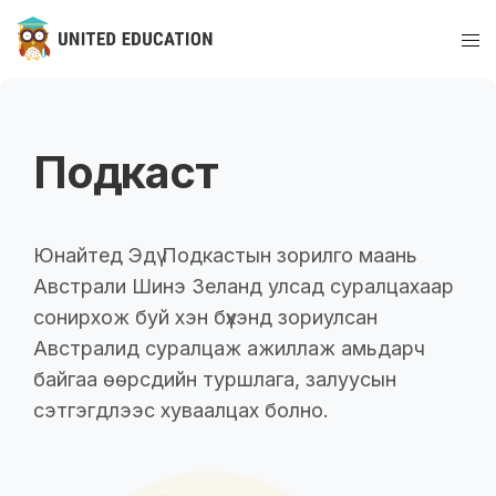
Подкаст
Юнайтед Эдү Подкастын зорилго маань
Австрали Шинэ Зеланд улсад суралцахаар
сонирхож буй хэн бүхэнд зориулсан
Австралид суралцаж ажиллаж амьдарч
байгаа өөрсдийн туршлага, залуусын
сэтгэгдлээс хуваалцах болно.