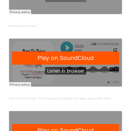
United Edu Podcast
·
United Edu Podcast
·
010-Австралид Хамгийн анх ямар ажил хийж байв