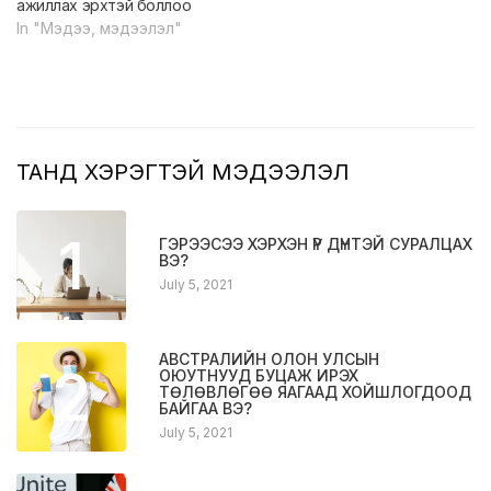
ажиллах эрхтэй боллоо
In "Мэдээ, мэдээлэл"
ТАНД ХЭРЭГТЭЙ МЭДЭЭЛЭЛ
1
ГЭРЭЭСЭЭ ХЭРХЭН ҮР ДҮНТЭЙ СУРАЛЦАХ
ВЭ?
July 5, 2021
АВСТРАЛИЙН ОЛОН УЛСЫН
2
ОЮУТНУУД БУЦАЖ ИРЭХ
ТӨЛӨВЛӨГӨӨ ЯАГААД ХОЙШЛОГДООД
БАЙГАА ВЭ?
July 5, 2021