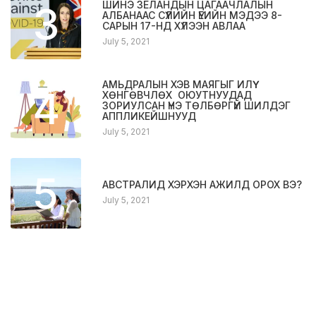
3
ШИНЭ ЗЕЛАНДЫН ЦАГААЧЛАЛЫН
АЛБАНААС СҮҮЛИЙН ҮЕИЙН МЭДЭЭ 8-
САРЫН 17-НД ХҮЛЭЭН АВЛАА
July 5, 2021
АМЬДРАЛЫН ХЭВ МАЯГЫГ ИЛҮҮ
4
ХӨНГӨВЧЛӨХ ОЮУТНУУДАД
ЗОРИУЛСАН ҮНЭ ТӨЛБӨРГҮЙ ШИЛДЭГ
АППЛИКЕЙШНУУД
July 5, 2021
5
АВСТРАЛИД ХЭРХЭН АЖИЛД ОРОХ ВЭ?
July 5, 2021