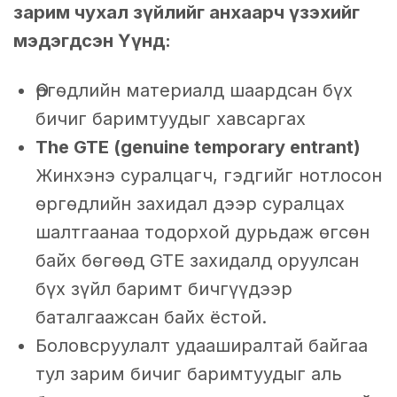
зарим чухал зүйлийг анхаарч үзэхийг
мэдэгдсэн Үүнд:
Өргөдлийн материалд шаардсан бүх
бичиг баримтуудыг хавсаргах
The GTE (genuine temporary entrant)
Жинхэнэ суралцагч, гэдгийг нотлосон
өргөдлийн захидал дээр суралцах
шалтгаанаа тодорхой дурьдаж өгсөн
байх бөгөөд GTE захидалд оруулсан
бүх зүйл баримт бичгүүдээр
баталгаажсан байх ёстой.
Боловсруулалт удааширалтай байгаа
тул зарим бичиг баримтуудыг аль