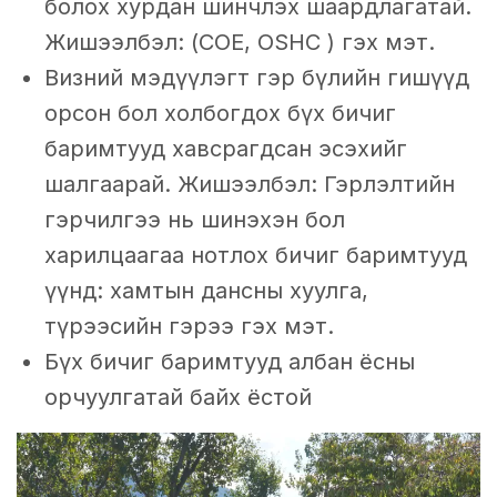
болох хурдан шинчлэх шаардлагатай.
Жишээлбэл: (COE, OSHC ) гэх мэт.
Визний мэдүүлэгт гэр бүлийн гишүүд
орсон бол холбогдох бүх бичиг
баримтууд хавсрагдсан эсэхийг
шалгаарай. Жишээлбэл: Гэрлэлтийн
гэрчилгээ нь шинэхэн бол
харилцаагаа нотлох бичиг баримтууд
үүнд: хамтын дансны хуулга,
түрээсийн гэрээ гэх мэт.
Бүх бичиг баримтууд албан ёсны
орчуулгатай байх ёстой