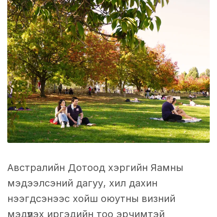
Австралийн Дотоод хэргийн Яамны
мэдээлсэний дагуу, хил дахин
нээгдсэнээс хойш оюутны визний
мэдүүлэх иргэдийн тоо эрчимтэй