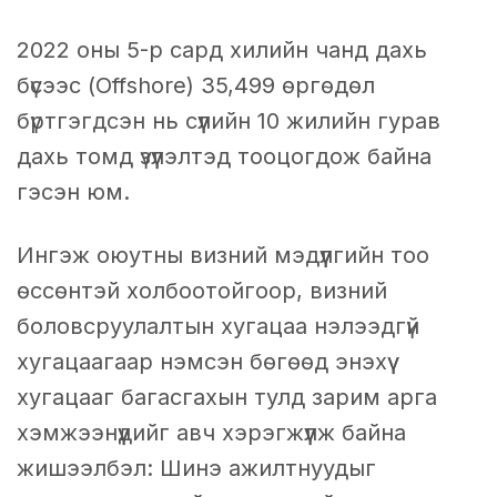
2022 оны 5-р сард хилийн чанд дахь
бүсээс (Offshore) 35,499 өргөдөл
бүртгэгдсэн нь сүүлийн 10 жилийн гурав
дахь томд үзүүлэлтэд тооцогдож байна
гэсэн юм.
Ингэж оюутны визний мэдүүлгийн тоо
өссөнтэй холбоотойгоор, визний
боловсруулалтын хугацаа нэлээдгүй
хугацаагаар нэмсэн бөгөөд энэхүү
хугацааг багасгахын тулд зарим арга
хэмжээнүүдийг авч хэрэгжүүлж байна
жишээлбэл: Шинэ ажилтнуудыг