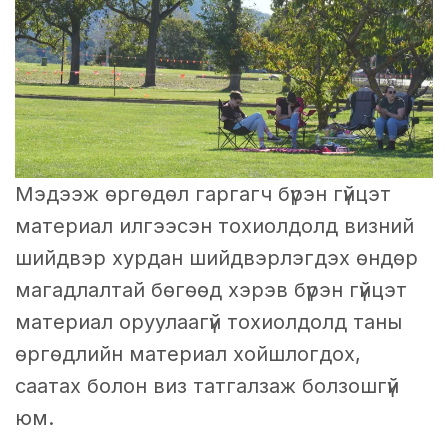
Мэдээж өргөдөл гаргагч бүрэн гүйцэт
материал илгээсэн тохиолдолд визний
шийдвэр хурдан шийдвэрлэгдэх өндөр
магадлалтай бөгөөд хэрэв бүрэн гүйцэт
материал оруулаагүй тохиолдолд таны
өргөдлийн материал хойшлогдох,
саатах болон виз татгалзаж болзошгүй
юм.