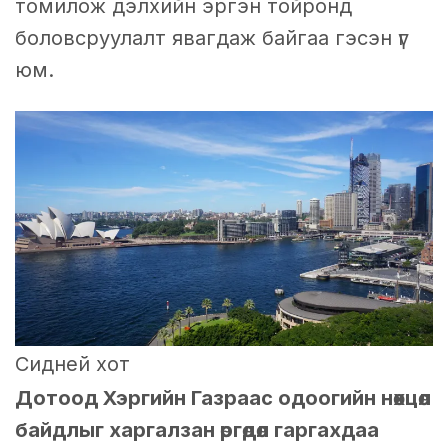
томилож дэлхийн эргэн тойронд
боловсруулалт явагдаж байгаа гэсэн үг
юм.
Сидней хот
Дотоод Хэргийн Газраас одоогийн нөхцөл
байдлыг харгалзан өргөдөл гаргахдаа