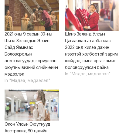
2021 оны 9 сарын 30-ны
Шинэ Зеланд Улсын
Шинэ Зеландын Элчин
Цагаачлалын албанаас
Сайд Яамнаас
2022 онд хилээ дахин
Боловсролын
нээхтэй холбоотой зарим
агентлагуудад зориулсан
шийдэл, шинэ арга замыг
оюутны визний сүүлийн үеийн
боловсруулсан байна.
In "Мэдээ, мэдээлэл"
мэдээлэл
In "Мэдээ, мэдээлэл"
Олон Улсын Оюутнууд
Австралид 80 цагийн