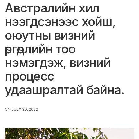
Австралийн хил
нээгдсэнээс хойш,
оюутны визний
өргөдлийн тоо
нэмэгдэж, визний
процесс
удаашралтай байна.
ON JULY 30, 2022