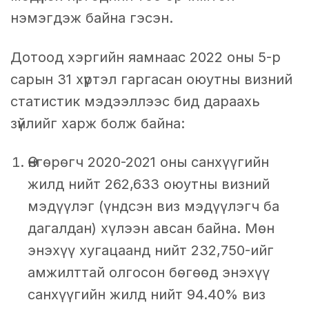
нэмэгдэж байна гэсэн.
Дотоод хэргийн яамнаас 2022 оны 5-р
сарын 31 хүртэл гаргасан оюутны визний
статистик мэдээллээс бид дараахь
зүйлийг харж болж байна:
Өнгөрөгч 2020-2021 оны санхүүгийн
жилд нийт 262,633 оюутны визний
мэдүүлэг (үндсэн виз мэдүүлэгч ба
дагалдан) хүлээн авсан байна. Мөн
энэхүү хугацаанд нийт 232,750-ийг
амжилттай олгосон бөгөөд энэхүү
санхүүгийн жилд нийт 94.40% виз