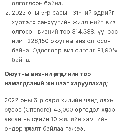
олгогдсон байна.
2022 оны 5-р сарын 31-ний өдрийг
хүртэлх санхүүгийн жилд нийт виз
олгосон визний тоо 314,388, үүнээс
нийт 228,150 оюутны виз олгосон
байна. Одоогоор виз олголт 91,90%
байна.
Оюутны визний өргөдлийн тоо
нэмэгдсэний жишээг харуулахад:
2022 оны 6-р сард хилийн чанд дахь
бүсээс (Offshore) 43,000 өргөдөл хүлээн
авсан нь сүүлийн 10 жилийн хамгийн
өндөр үзүүлэлт байлаа гэжээ.