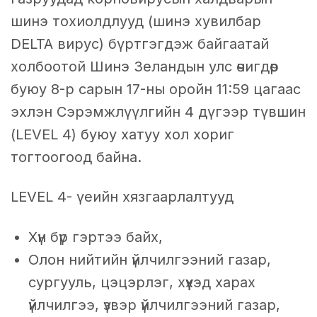
шинэ тохиолдлууд (шинэ хувилбар
DELTA вирус) бүртгэгдэж байгаатай
холбоотой Шинэ Зеландын улс өчигдөр
буюу 8-р сарын 17-ны оройн 11:59 цагаас
эхлэн Сэрэмжлүүлгийн 4 дүгээр түвшин
(LEVEL 4) буюу хатуу хол хориг
тогтоогоод байна.
LEVEL 4- үеийн хязгаарлалтууд
Хүн бүр гэртээ байх,
Олон нийтийн үйлчилгээний газар,
сургууль, цэцэрлэг, хүүхэд харах
үйлчилгээ, үзвэр үйлчилгээний газар,