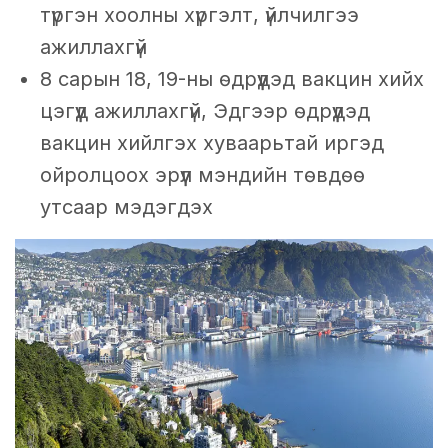
түргэн хоолны хүргэлт, үйлчилгээ
ажиллахгүй
8 сарын 18, 19-ны өдрүүдэд вакцин хийх
цэгүүд ажиллахгүй, Эдгээр өдрүүдэд
вакцин хийлгэх хуваарьтай иргэд
ойролцоох эрүүл мэндийн төвдөө
утсаар мэдэгдэх