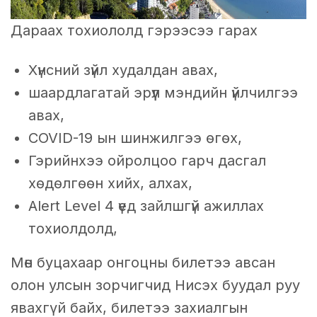
Дараах тохиололд гэрээсээ гарах
Хүнсний зүйл худалдан авах,
шаардлагатай эрүүл мэндийн үйлчилгээ
авах,
COVID-19 ын шинжилгээ өгөх,
Гэрийнхээ ойролцоо гарч дасгал
хөдөлгөөн хийх, алхах,
Alert Level 4 үед зайлшгүй ажиллах
тохиолдолд,
Мөн буцахаар онгоцны билетээ авсан
олон улсын зорчигчид Нисэх буудал руу
явахгүй байх, билетээ захиалгын