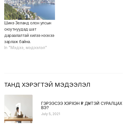
Шинэ Зеланд олон улсын
оюутнуудад шат
дараалалтай хилээ нээхээ
зарлаж байна.
In "Мэдээ, мэдээлэл"
ТАНД ХЭРЭГТЭЙ МЭДЭЭЛЭЛ
1
ГЭРЭЭСЭЭ ХЭРХЭН ҮР ДҮНТЭЙ СУРАЛЦАХ
ВЭ?
July 5, 2021