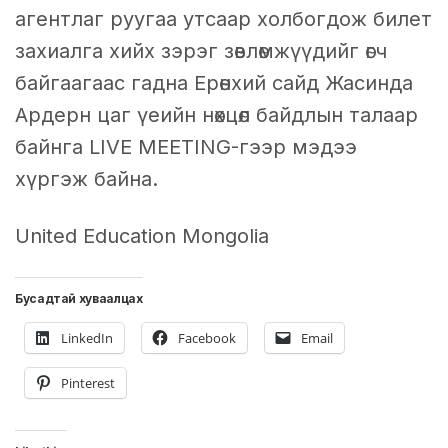
агентлаг руугаа утсаар холбогдож билет
захиалга хийх зэрэг зөвлөмжүүдийг өгч
байгаагаас гадна Ерөнхий сайд Жасинда
Ардерн цаг үеийн нөхцөл байдлын талаар
байнга LIVE MEETING-гээр мэдээ
хүргэж байна.
United Education Mongolia
Бусадтай хуваалцах
LinkedIn
Facebook
Email
Pinterest