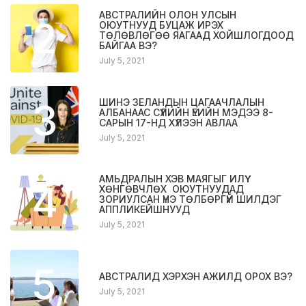
АВСТРАЛИЙН ОЛОН УЛСЫН
2
ОЮУТНУУД БУЦАЖ ИРЭХ
ТӨЛӨВЛӨГӨӨ ЯАГААД ХОЙШЛОГДООД
БАЙГАА ВЭ?
July 5, 2021
3
ШИНЭ ЗЕЛАНДЫН ЦАГААЧЛАЛЫН
АЛБАНААС СҮҮЛИЙН ҮЕИЙН МЭДЭЭ 8-
САРЫН 17-НД ХҮЛЭЭН АВЛАА
July 5, 2021
АМЬДРАЛЫН ХЭВ МАЯГЫГ ИЛҮҮ
4
ХӨНГӨВЧЛӨХ ОЮУТНУУДАД
ЗОРИУЛСАН ҮНЭ ТӨЛБӨРГҮЙ ШИЛДЭГ
АППЛИКЕЙШНУУД
July 5, 2021
5
АВСТРАЛИД ХЭРХЭН АЖИЛД ОРОХ ВЭ?
July 5, 2021