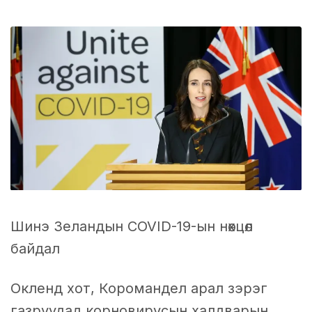
Шинэ Зеландын COVID-19-ын нөхцөл
байдал
Oкленд хот, Коромандел арал зэрэг
газруудад корновирусын халдварын