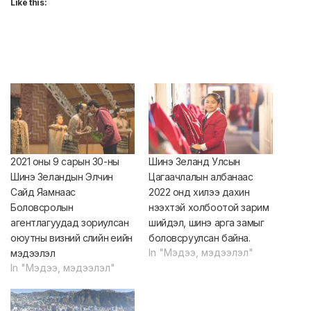
Like this:
2021 оны 9 сарын 30-ны
Шинэ Зеланд Улсын
Шинэ Зеландын Элчин
Цагаачлалын албанаас
Сайд Яамнаас
2022 онд хилээ дахин
Боловсролын
нээхтэй холбоотой зарим
агентлагуудад зориулсан
шийдэл, шинэ арга замыг
оюутны визний сүүлийн үеийн
боловсруулсан байна.
In "Мэдээ, мэдээлэл"
мэдээлэл
In "Мэдээ, мэдээлэл"