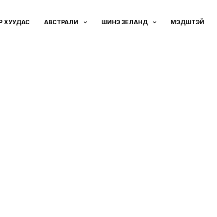
ҮҮР ХУУДАС
АВСТРАЛИ
ШИНЭ ЗЕЛАНД
МЭДҮҮШТЭЙ