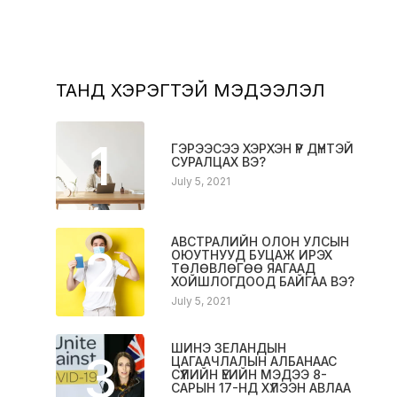
ТАНД ХЭРЭГТЭЙ МЭДЭЭЛЭЛ
1
ГЭРЭЭСЭЭ ХЭРХЭН ҮР ДҮНТЭЙ
СУРАЛЦАХ ВЭ?
July 5, 2021
АВСТРАЛИЙН ОЛОН УЛСЫН
2
ОЮУТНУУД БУЦАЖ ИРЭХ
ТӨЛӨВЛӨГӨӨ ЯАГААД
ХОЙШЛОГДООД БАЙГАА ВЭ?
July 5, 2021
ШИНЭ ЗЕЛАНДЫН
3
ЦАГААЧЛАЛЫН АЛБАНААС
СҮҮЛИЙН ҮЕИЙН МЭДЭЭ 8-
САРЫН 17-НД ХҮЛЭЭН АВЛАА