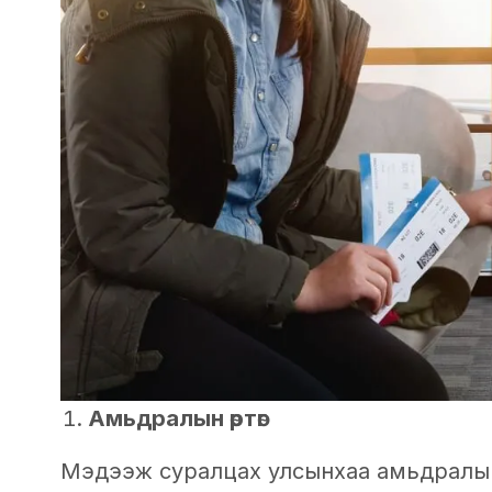
Амьдралын өртөг
Мэдээж суралцах улсынхаа амьдралын