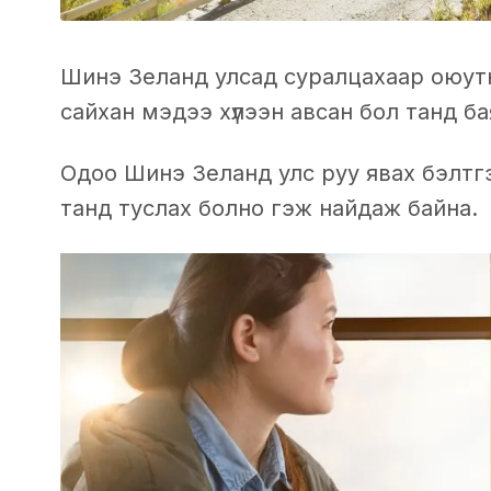
Шинэ Зеланд улсад суралцахаар оюут
сайхан мэдээ хүлээн авсан бол танд ба
Одоо Шинэ Зеланд улс руу явах бэлтг
танд туслах болно гэж найдаж байна.