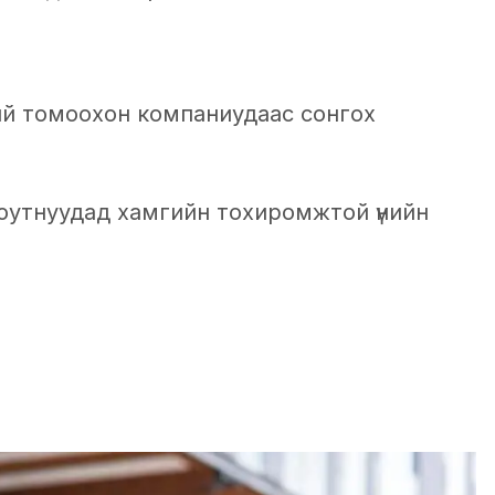
ий томоохон компаниудаас сонгох
юутнуудад хамгийн тохиромжтой үнийн