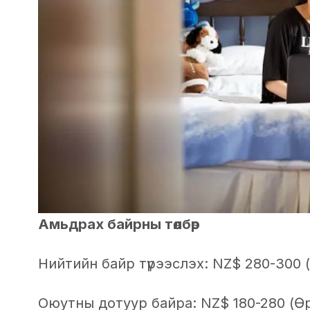
Амьдрах байрны төлбөр
Нийтийн байр түрээслэх: NZ$ 280-300
Оюутны дотуур байра: NZ$ 180-280 (Ө