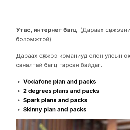
Утас, интернет багц
(Дараах сүлжээн
боломжтой)
Дараах сүлжээ команиуд олон улсын о
саналтай багц гарсан байдаг.
Vodafone plan and packs
2 degrees plans and packs
Spark plans and packs
Skinny plan and packs