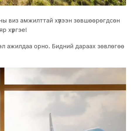
ны виз амжилттай хүлээн зөвшөөрөгдсөн
яр хүргэе!
эл ажилдаа орно. Бидний дараах зөвлөгөө