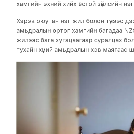
хамгийн эхний хийх ёстой зүйлсийн нэ
Хэрэв оюутан нэг жил болон түүнээс д
амьдралын өртөг хамгийн багадаа NZ$
жилээс бага хугацаагаар суралцах бол
тухайн хүний амьдралын хэв маягаас ш