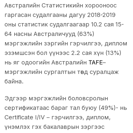
Австралийн Статистикийн хорооноос
гаргасан судалгааны дагуу 2018-2019
оны статистик судалгаагаар 10.2 сая 15-
64 насны Австраличууд (63%)
мэргэжлийн зэргийн гэрчилгээ, диплом
эзэмшсэн бол үүнээс 2.2 сая хүн (13%)
нь яг одоогийн Австралийн
TAFE
–
мэргэжлийн сургалтын төвд суралцаж
байна.
Эдгээр мэргэжлийн боловсролын
сертификатаас бараг тал буюу (49%)- нь
Certificate I/IV – гэрчилгээ, диплом,
үнэмлэх гэх бакалаврын зэргээс