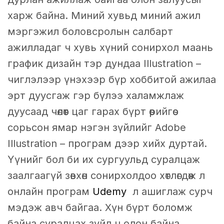
харж байна. Миний хувьд миний ажил
мэргэжил боловсролын салбарт
ажилладаг ч хувь хүний сонирхол маань
график дизайн тэр дундаа Illustration –
чиглэлээр үнэхээр бүр хоббитой ажилаа
эрт дуусгаж гэр бүлээ халамжлаж
дуусаад чөлөөт цаг гарах бүрт өөрийгөө
сорьсон ямар нэгэн зүйлийг Adobe
Illustration – програм дээр хийх дуртай.
Үүнийг бол би их сургуульд суралцаж
заалгаагүй зөвхөн сонирхолдоо хөтлөгдөж л
онлайн програм
Udemy
л ашиглаж сурч
мэдэж авч байгаа. Хүн бүрт боломж
байна суралцах зүйл ч олон байна