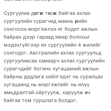
Сургуулиа дөнгөж төгсөж байгаа ахлах
сургуулийн сурагчид маань өөрийн
сонгосон мэргэжлээ яг бодит ажлын
байран дээр гараад ямар болохыг
мэдэхгүйгээр их сургуулийн 4 жилийг
сонгодог. Австралийн ахлах сургуульд
сургуулиасаа хамаарч ахлах сургуулийн
сурагчдийг богино хугацааний ажлын
байрны дадлага хийлгэдэг нь суралцах
хугацаанд нь мэргэжлийг нь илүү
амьдралтай ойртуулж, харуулж өгч
байгаа том туршлага болдог.