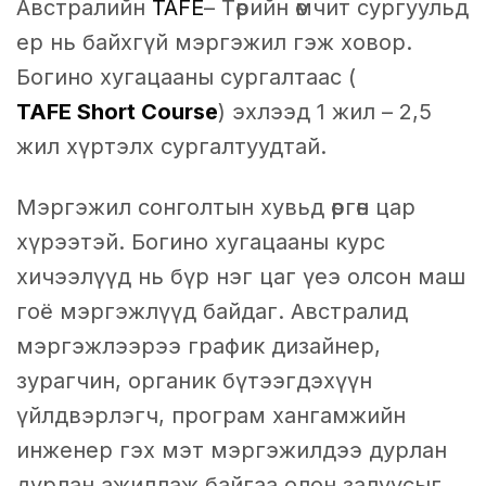
Австралийн
TAFE
– Төрийн өмчит сургуульд
ер нь байхгүй мэргэжил гэж ховор.
Богино хугацааны сургалтаас (
TAFE Short Course
) эхлээд 1 жил – 2,5
жил хүртэлх сургалтуудтай.
Мэргэжил сонголтын хувьд өргөн цар
хүрээтэй. Богино хугацааны курс
хичээлүүд нь бүр нэг цаг үеэ олсон маш
гоё мэргэжлүүд байдаг. Австралид
мэргэжлээрээ график дизайнер,
зурагчин, органик бүтээгдэхүүн
үйлдвэрлэгч, програм хангамжийн
инженер гэх мэт мэргэжилдээ дурлан
дурлан ажиллаж байгаа олон залуусыг