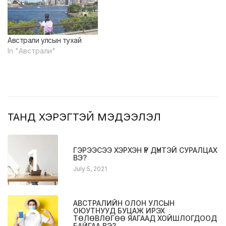
Австрали улсын тухай
In "Австрали"
ТАНД ХЭРЭГТЭЙ МЭДЭЭЛЭЛ
1
ГЭРЭЭСЭЭ ХЭРХЭН ҮР ДҮНТЭЙ СУРАЛЦАХ
ВЭ?
July 5, 2021
АВСТРАЛИЙН ОЛОН УЛСЫН
2
ОЮУТНУУД БУЦАЖ ИРЭХ
ТӨЛӨВЛӨГӨӨ ЯАГААД ХОЙШЛОГДООД
БАЙГАА ВЭ?