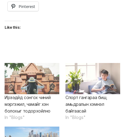
Pinterest
Like this:
Ирээдүйд сонгох чиний
Спорт гангараа биш,
мэргэжил, чамайг хэн
амьдралын хэмнэл
болохыг тодорхойлно
байгаасай
In "Blogs"
In "Blogs"