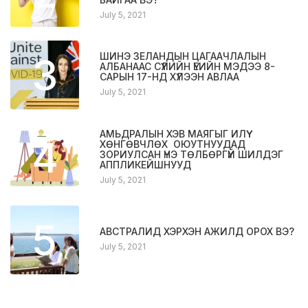
July 5, 2021
3
ШИНЭ ЗЕЛАНДЫН ЦАГААЧЛАЛЫН
АЛБАНААС СҮҮЛИЙН ҮЕИЙН МЭДЭЭ 8-
САРЫН 17-НД ХҮЛЭЭН АВЛАА
July 5, 2021
АМЬДРАЛЫН ХЭВ МАЯГЫГ ИЛҮҮ
4
ХӨНГӨВЧЛӨХ ОЮУТНУУДАД
ЗОРИУЛСАН ҮНЭ ТӨЛБӨРГҮЙ ШИЛДЭГ
АППЛИКЕЙШНУУД
July 5, 2021
5
АВСТРАЛИД ХЭРХЭН АЖИЛД ОРОХ ВЭ?
July 5, 2021