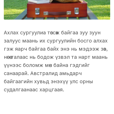
Ахлах сургуулиа төгсөж байгаа зуу зуун
залуус маань их сургуулийн босго алхах
гэж яарч байгаа байх энэ нь мэдээж зөв,
нөгөө талаас нь бодож үзвэл та нарт маань
үүнээс боломж мөн байна гэдгийг
санаарай. Австралид амьдарч
байгаагийн хувьд энэхүү улс орны
судалгаанаас харцгаая.