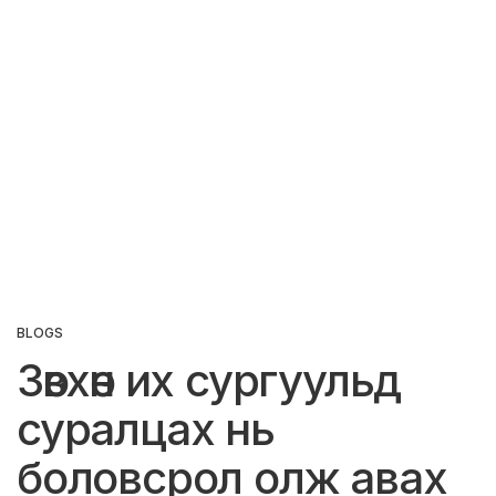
BLOGS
Зөвхөн их сургуульд
суралцах нь
боловсрол олж авах