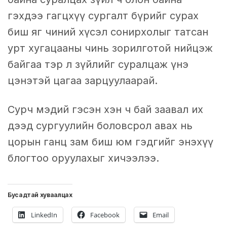
гэхдээ гагцхүү сургалт бүрийг сурах
биш яг чиний хүсэл сонирхолыг татсан
урт хугацааны чинь зорилготой нийцэж
байгаа тэр л зүйлийг суралцаж үнэ
цэнэтэй цагаа зарцуулаарай.
Сурч мэдий гэсэн хэн ч бай заавал их
дээд сургуулийн боловсрол авах нь
цорын ганц зам биш юм гэдгийг энэхүү
блогтоо оруулахыг хичээлээ.
Бусадтай хуваалцах
LinkedIn
Facebook
Email