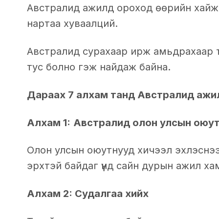
Австралид ажилд ороход өөрийн хайж 
нартаа хуваалций.
Австралид сурахаар ирж амьдрахаар 
тус болно гэж найдаж байна.
Дараах 7 алхам танд Австралид аж
Алхам 1:
Австралид олон улсын оюут
Олон улсын оюутнууд хичээл эхлэснээ
эрхтэй байдаг үүнд сайн дурын ажил ха
Алхам 2: Судалгаа хийх