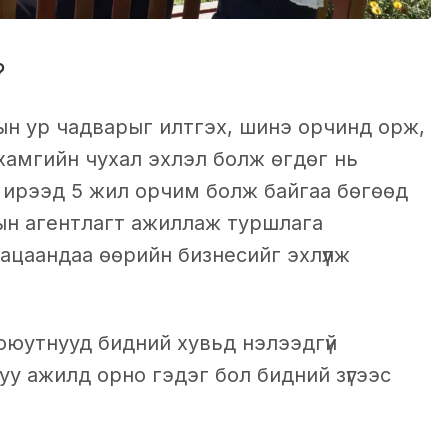
?
н ур чадварыг илтгэх, шинэ орчинд орж,
 хамгийн чухал эхлэл болж өгдөг нь
д ирээд 5 жил орчим болж байгаа бөгөөд
ын агентлагт ажиллаж туршлага
ацаандаа өөрийн бизнесийг эхлүүлж
оюутнууд бидний хувьд нэлээдгүй
у ажилд орно гэдэг бол бидний зүгээс