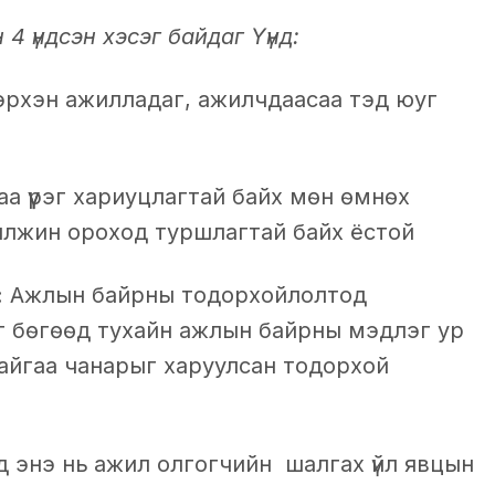
 үндсэн хэсэг байдаг Үүнд:
эрхэн ажилладаг, ажилчдаасаа тэд юуг
а үүрэг хариуцлагтай байх мөн өмнөх
лжин ороход туршлагтай байх ёстой
:
Ажлын байрны тодорхойлолтод
г бөгөөд тухайн ажлын байрны мэдлэг ур
байгаа чанарыг харуулсан тодорхой
й
д энэ нь
ажил олгогчийн шалгах үйл явцын