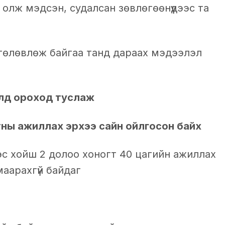
олж мэдсэн, судалсан зөвлөгөөнүүдээс та
төлөвлөж байгаа танд дараах мэдээлэл
илд ороход туслаж
ны ажиллах эрхээ сайн ойлгосон байх
с хойш 2 долоо хоногт 40 цагийн ажиллах
маарахгүй байдаг