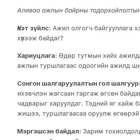
Аливаа ажлын байрны тодорхойлолтын 4
Үнэт зүйлс:
Ажил олгогч байгууллага х
хүлээж байдаг?
Хариуцлага:
Өдөр тутмын хийх ажилда
ажлын туршлагаас одоогийн ажилд ши
Сонгон шалгаруулалтын гол шалгуур
ихэвчлэн жагсаан гаргаж өгсөн байда
чадварыг харуулдаг. Тэдний яг хайж 
жишээ, туршлагаасаа оруулж өгөөрэ
Мэргэшсэн байдал:
Зарим тохиолдол