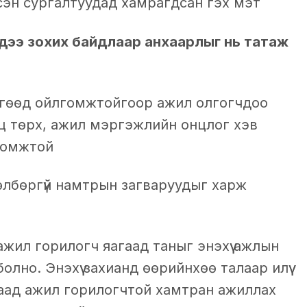
сэн сургалтуудад хамрагдсан гэх мэт
дээ зохих байдлаар анхаарлыг нь татаж
гөөд ойлгомжтойгоор ажил олгогчдоо
ц төрх, ажил мэргэжлийн онцлог хэв
оломжтой
төлбөргүй намтрын загваруудыг харж
ажил горилогч яагаад таныг энэхүү ажлын
лно. Энэхүү захианд өөрийнхөө талаар илүү
агаад ажил горилогчтой хамтран ажиллах