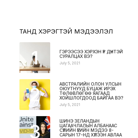
ТАНД ХЭРЭГТЭЙ МЭДЭЭЛЭЛ
1
ГЭРЭЭСЭЭ ХЭРХЭН ҮР ДҮНТЭЙ
СУРАЛЦАХ ВЭ?
July 5, 2021
АВСТРАЛИЙН ОЛОН УЛСЫН
2
ОЮУТНУУД БУЦАЖ ИРЭХ
ТӨЛӨВЛӨГӨӨ ЯАГААД
ХОЙШЛОГДООД БАЙГАА ВЭ?
July 5, 2021
ШИНЭ ЗЕЛАНДЫН
3
ЦАГААЧЛАЛЫН АЛБАНААС
СҮҮЛИЙН ҮЕИЙН МЭДЭЭ 8-
САРЫН 17-НД ХҮЛЭЭН АВЛАА