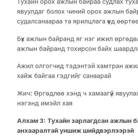
Тухайн орох ажлын байраа судлах туха
явуулдаг болох чиний орох ажлын байр
судалсанаараа та ярилцлага үед өөртө
Бүх ажлын байранд яг нэг ижил өргөд
ажлын байранд тохирсон байх шаардл
Ажил олгогчид тэдэнтэй хамтран ажилл
хайж байгаа гэдгийг санаарай
Жич: Өргөдлөө хэнд ч хамаагүй явуула
нэгэнд имэйл хая
Алхам 3:
Тухайн зарлагдсан ажлын б
анхааралтай уншиж шийдвэрлээрэй