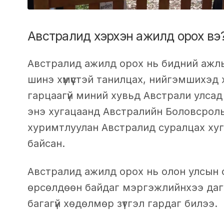
Австралид хэрхэн ажилд орох вэ
Австралид ажилд орох нь бидний ажлы
шинэ хүмүүстэй танилцах, нийгэмшихэд
гарцаагүй миний хувьд Австрали улса
энэ хугацаанд Австралийн Боловсрол
хуримтлуулан Австралид суралцах хуг
байсан.
Австралид ажилд орох нь олон улсын 
өрсөлдөөн байдаг мэргэжлийнхээ дагу
багагүй хөдөлмөр зүтгэл гардаг билээ.