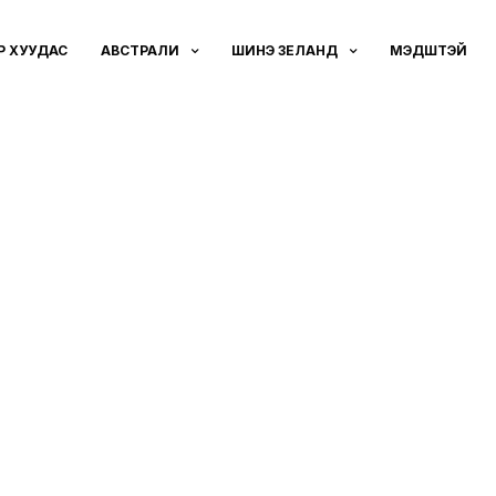
ҮҮР ХУУДАС
АВСТРАЛИ
ШИНЭ ЗЕЛАНД
МЭДҮҮШТЭЙ