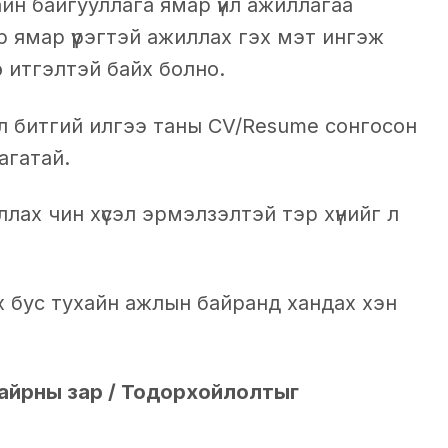
йн байгууллага ямар үйл ажиллагаа
 ямар үүрэгтэй ажиллах гэх мэт ингэж
ө итгэлтэй байх болно.
өл битгий илгээ таны CV/Resume сонгосон
агатай.
ах чин хүсэл эрмэлзэлтэй тэр хүнийг л
х бус тухайн ажлын байранд хандах хэн
айрны зар / Тодорхойлолтыг