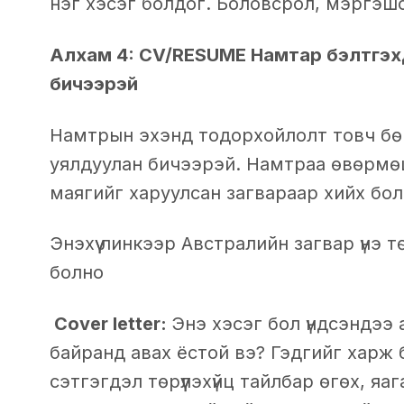
нэг хэсэг болдог. Боловсрол, мэргэш
Алхам 4: CV/RESUME Намтар бэлтгэх
бичээрэй
Намтрын эхэнд тодорхойлолт товч бө
уялдуулан бичээрэй. Намтраа өвөрмө
маягийг харуулсан загвараар хийх б
Энэхүү линкээр Австралийн загвар үнэ 
болно
Cover letter:
Энэ хэсэг бол үндсэндээ 
байранд авах ёстой вэ? Гэдгийг харж бо
сэтгэгдэл төрүүлэхүйц тайлбар өгөх, я